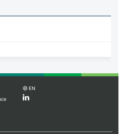
EN
nce