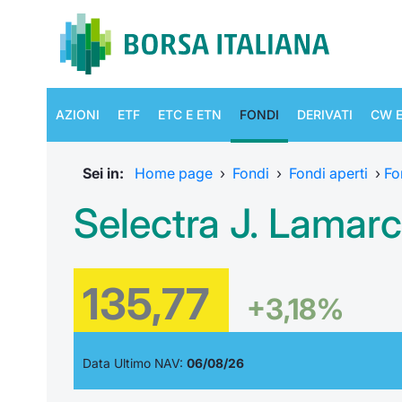
AZIONI
ETF
ETC E ETN
FONDI
DERIVATI
CW E
Sei in:
Home page
›
Fondi
›
Fondi aperti
›
Fo
Selectra J. Lamar
135,77
+3,18%
Data Ultimo NAV:
06/08/26