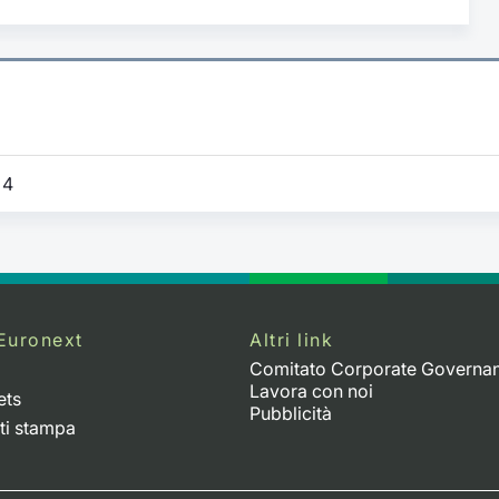
4
Euronext
Altri link
Comitato Corporate Governa
Lavora con noi
ets
Pubblicità
ti stampa