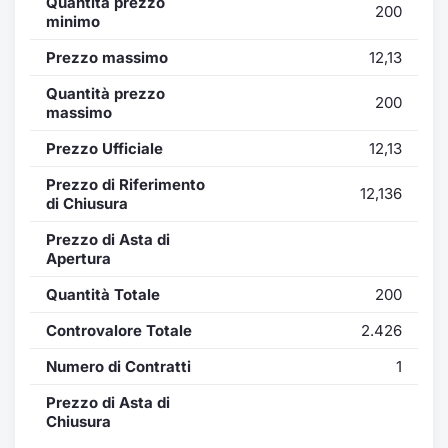
Quantità prezzo
Formaz
200
minimo
Specific
Statisti
Prezzo massimo
12,13
Avvisi
Quantità prezzo
200
massimo
Market
Prezzo Ufficiale
12,13
KID
Prezzo di Riferimento
12,136
di Chiusura
Prezzo di Asta di
Apertura
Quantità Totale
200
Controvalore Totale
2.426
Numero di Contratti
1
Prezzo di Asta di
Chiusura