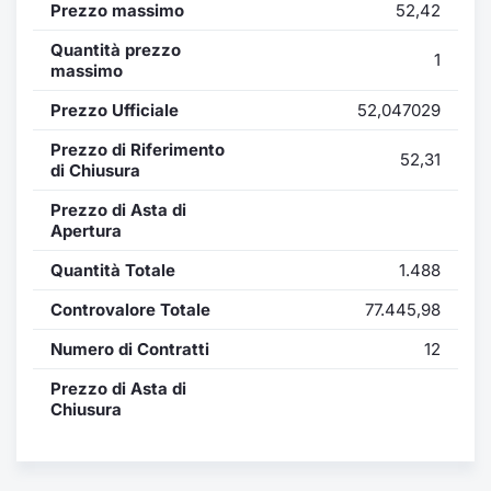
Formaz
Prezzo massimo
52,42
Specific
Quantità prezzo
1
Statisti
massimo
Avvisi
Prezzo Ufficiale
52,047029
Market
Prezzo di Riferimento
52,31
di Chiusura
KID
Prezzo di Asta di
Apertura
Quantità Totale
1.488
Controvalore Totale
77.445,98
Numero di Contratti
12
Prezzo di Asta di
Chiusura