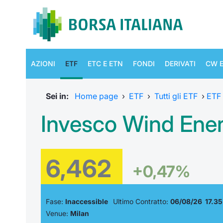
AZIONI
ETF
ETC E ETN
FONDI
DERIVATI
CW E
Sei in:
Home page
›
ETF
›
Tutti gli ETF
›
ETF
Invesco Wind Ener
6,462
+0,47%
Fase:
Inaccessible
Ultimo Contratto:
06/08/26 17.35
Venue:
Milan