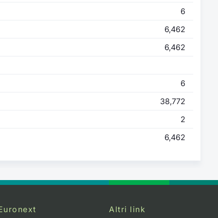
6
6,462
6,462
6
38,772
2
6,462
Euronext
Altri link