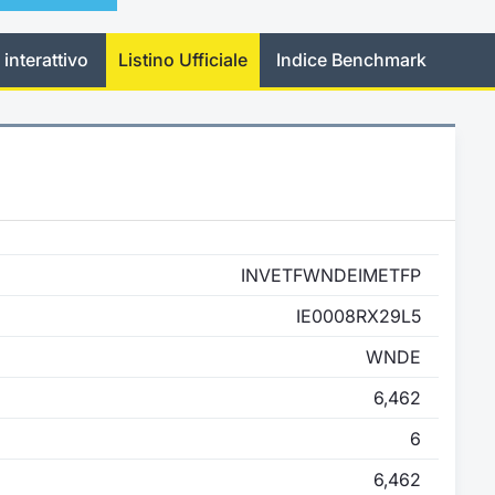
 interattivo
Listino Ufficiale
Indice Benchmark
INVETFWNDEIMETFP
IE0008RX29L5
WNDE
6,462
6
6,462