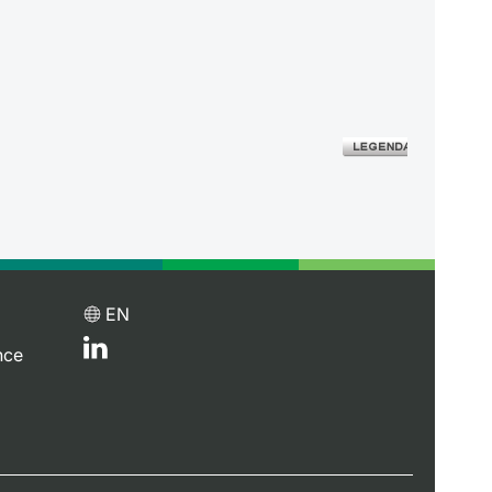
EN
nce