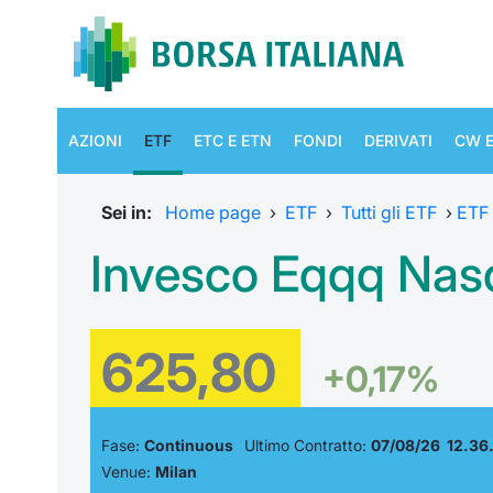
AZIONI
ETF
ETC E ETN
FONDI
DERIVATI
CW E
Sei in:
Home page
›
ETF
›
Tutti gli ETF
›
ETF
Invesco Eqqq Nasd
625,80
+0,17%
Fase:
Continuous
Ultimo Contratto:
07/08/26 12.36
Venue:
Milan