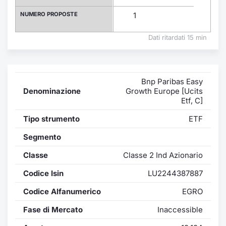
Formaz
NUMERO PROPOSTE
1
Specific
Statisti
Dati ritardati 15 min
Avvisi
Market
Bnp Paribas Easy
Denominazione
Growth Europe [Ucits
KID
Etf, C]
Tipo strumento
ETF
Segmento
Classe
Classe 2 Ind Azionario
Codice Isin
LU2244387887
Codice Alfanumerico
EGRO
Fase di Mercato
Inaccessible