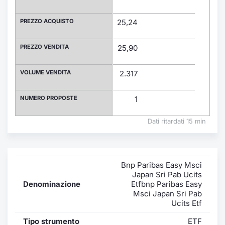
Formaz
Specific
PREZZO ACQUISTO
25,24
Statisti
Avvisi
PREZZO VENDITA
25,90
Market
VOLUME VENDITA
2.317
KID
NUMERO PROPOSTE
1
Dati ritardati 15 min
Bnp Paribas Easy Msci
Japan Sri Pab Ucits
Denominazione
Etfbnp Paribas Easy
Msci Japan Sri Pab
Ucits Etf
Tipo strumento
ETF