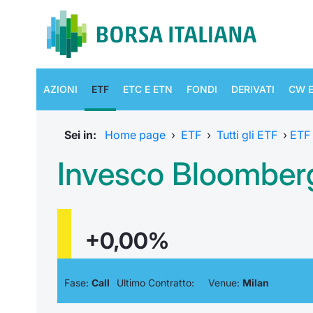
AZIONI
ETF
ETC E ETN
FONDI
DERIVATI
CW E
Sei in:
Home page
›
ETF
›
Tutti gli ETF
›
ETF
Invesco Bloomber
+0,00%
Fase:
Call
Ultimo Contratto:
Venue:
Milan