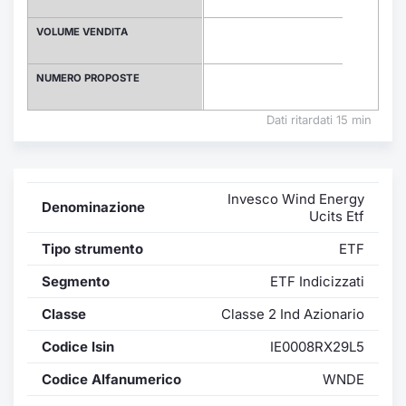
Formaz
Specific
VOLUME VENDITA
Statisti
Avvisi
NUMERO PROPOSTE
Market
Dati ritardati 15 min
KID
Invesco Wind Energy
Denominazione
Ucits Etf
Tipo strumento
ETF
Segmento
ETF Indicizzati
Classe
Classe 2 Ind Azionario
Codice Isin
IE0008RX29L5
Codice Alfanumerico
WNDE