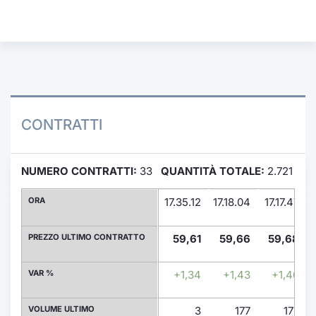
Formaz
Specific
Statisti
Avvisi
Market
CONTRATTI
KID
NUMERO CONTRATTI:
33
QUANTITÀ TOTALE:
2.721
ORA
17.35.12
17.18.04
17.17.47
1
PREZZO ULTIMO CONTRATTO
59,61
59,66
59,68
VAR %
+1,34
+1,43
+1,46
VOLUME ULTIMO
3
177
177