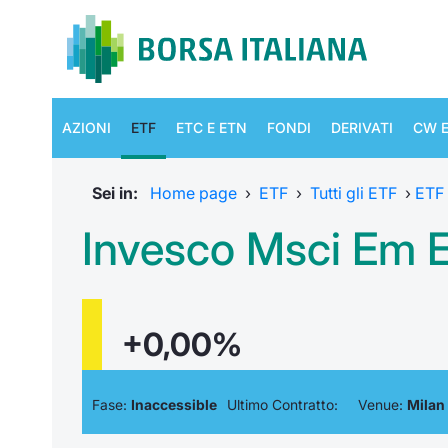
AZIONI
ETF
ETC E ETN
FONDI
DERIVATI
CW E
Sei in:
Home page
›
ETF
›
Tutti gli ETF
›
ETF
Invesco Msci Em Es
+0,00%
Fase:
Inaccessible
Ultimo Contratto:
Venue:
Milan