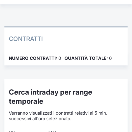
Formaz
Specific
Statisti
Avvisi
CONTRATTI
Market
KID
NUMERO CONTRATTI:
0
QUANTITÀ TOTALE:
0
Cerca intraday per range
temporale
Verranno visualizzati i contratti relativi ai 5 min.
successivi all'ora selezionata.