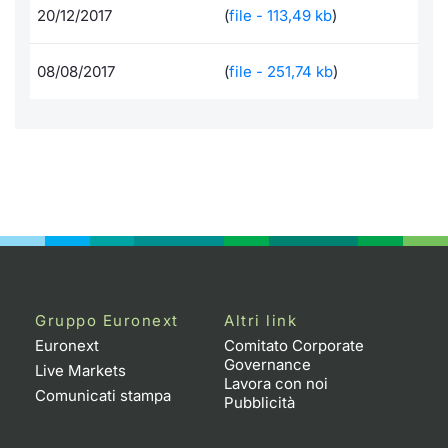
Formaz
20/12/2017
(
file - 113,49 kb
)
Specific
Statisti
08/08/2017
(
file - 251,74 kb
)
Avvisi
Market
KID
Gruppo Euronext
Altri link
Euronext
Comitato Corporate
Governance
Live Markets
Lavora con noi
Comunicati stampa
Pubblicità