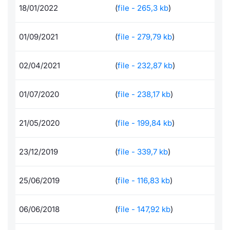
18/01/2022
(
file - 265,3 kb
)
Per emittenti
Notizie e Formazione
Docume
Docume
Dividen
Emittent
KID/PRI
Notizie
Servizi 
01/09/2021
(
file - 279,79 kb
)
Documenti
Chi siamo
Listed 
Formazi
BTP Min
Formaz
Listing
Statisti
Dati di
Milan
02/04/2021
(
file - 232,87 kb
)
Formazione ETF
Calenda
BONO Mi
Material
Analisi 
Segmen
IPO e M
OAT Min
Intermed
01/07/2020
(
file - 238,17 kb
)
Mercato
Cambi
BUND Mi
Mifid 2
21/05/2020
(
file - 199,84 kb
)
BTP
MiFID 2
BTP Min
Regolam
Market M
23/12/2019
(
file - 339,7 kb
)
Speciali
Opzioni
Academ
25/06/2019
(
file - 116,83 kb
)
RFQ
Opzioni 
Spread 
06/06/2018
(
file - 147,92 kb
)
Indicato