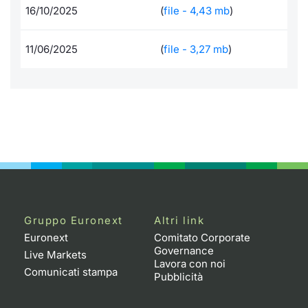
16/10/2025
(
file - 4,43 mb
)
Per emittenti
Notizie e Formazione
Docume
Docume
Dividen
Emittent
KID/PRI
Notizie
Servizi 
11/06/2025
(
file - 3,27 mb
)
Documenti
Chi siamo
Listed 
Formazi
BTP Min
Formaz
Listing
Statisti
Dati di
Milan
Formazione ETF
Calenda
BONO Mi
Material
Analisi 
Segmen
IPO e M
OAT Min
Intermed
Mercato
Cambi
BUND Mi
Mifid 2
BTP
MiFID 2
BTP Min
Regolam
Market M
Speciali
Gruppo Euronext
Altri link
Opzioni
Academ
Euronext
Comitato Corporate
RFQ
Governance
Live Markets
Opzioni 
Lavora con noi
Comunicati stampa
Pubblicità
Spread 
Indicato