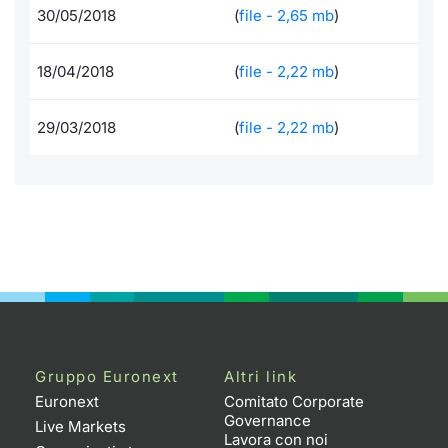
30/05/2018
(
file - 2,65 mb
)
Per emittenti
Notizie e Formazione
Docume
Docume
Dividen
Emittent
KID/PRI
Notizie
Servizi 
18/04/2018
(
file - 2,22 mb
)
Documenti
Chi siamo
Listed 
Formazi
BTP Min
Formaz
Listing
Statisti
Dati di
Milan
29/03/2018
(
file - 2,22 mb
)
Formazione ETF
Calenda
BONO Mi
Material
Analisi 
Segmen
IPO e M
OAT Min
Intermed
Mercato
Cambi
BUND Mi
Mifid 2
BTP
MiFID 2
BTP Min
Regolam
Market M
Speciali
Opzioni
Academ
RFQ
Gruppo Euronext
Altri link
Opzioni 
Euronext
Comitato Corporate
Spread 
Governance
Live Markets
Indicato
Lavora con noi