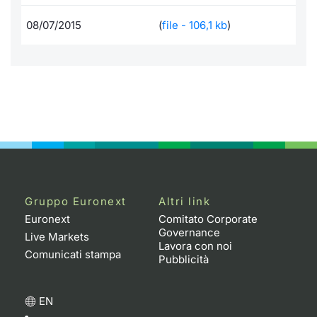
Formaz
Specific
08/07/2015
(
file - 106,1 kb
)
Statisti
Avvisi
Market
KID
Gruppo Euronext
Altri link
Euronext
Comitato Corporate
Governance
Live Markets
Lavora con noi
Comunicati stampa
Pubblicità
EN