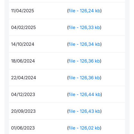
Per emittenti
Notizie e Formazione
Docume
Docume
Dividen
Emittent
KID/PRI
Notizie
Servizi 
11/04/2025
(
file - 126,24 kb
)
Documenti
Chi siamo
Listed 
Formazi
BTP Min
Formaz
Listing
Statisti
Dati di
04/02/2025
(
file - 126,33 kb
)
Milan
Formazione ETF
Calenda
BONO Mi
Material
Analisi 
Segmen
14/10/2024
(
file - 126,34 kb
)
IPO e M
OAT Min
Intermed
Mercato
18/06/2024
(
file - 126,36 kb
)
Cambi
BUND Mi
Mifid 2
BTP
22/04/2024
(
file - 126,36 kb
)
MiFID 2
BTP Min
Regolam
Market M
04/12/2023
(
file - 126,44 kb
)
Speciali
Opzioni
Academ
RFQ
20/09/2023
(
file - 126,43 kb
)
Opzioni 
Spread 
01/06/2023
(
file - 126,02 kb
)
Indicato