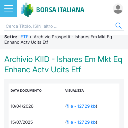
Azioni
ETF
AZI
STA
FOR
ETC
FON
DER
CW 
OBB
FIN
NOT
CHI
Sei in:
ETF
Home
ETF
›
Archivio Prospetti - Ishares Em Mkt Eq
Home
Scambi 
Mercato
Home
Home
Home
Home
Home
Home
Home
Home
Enhanc Actv Ucits Etf
Tutti gli ETF
ETC e ETN
Cerca Ti
Analisi 
Cos'è u
Tutti gl
Mercato
Futures
Strumen
Tutti gl
Accesso 
Formazi
Borsa It
Archivio KIID - Ishares Em Mkt Eq
Euronext ETF Europe
Fondi
Quotarsi
Statisti
ETF stru
Per inte
Fondi ap
Futures 
Strumen
MOT
Investim
Glossar
Ufficio
Enhanc Actv Ucits Etf
Per intermediari
Derivati
Distribu
Statisti
Modalità
RFQ
Fondi ch
MiniFut
Modello
Euronex
Sustain
Comunic
Calenda
investi
DATA DOCUMENTO
VISUALIZZA
RFQ
CW e Certificati
Mercati
FAQ
Market 
MicroFu
Quotazi
EuroTL
ESGenera
Avvisi d
Servizi 
Fondi c
10/04/2026
(
file - 127,29 kb
)
Market Makers
Obbligazioni
Indici
Statisti
Futures
Statisti
Green e
Eventi
Radioco
Storia d
15/07/2025
(
file - 127,29 kb
)
Statistiche ETF
Finanza Sostenibile
Rialzi e 
Per emit
Futures 
Market 
Come qu
Regolam
Telebor
Palazzo