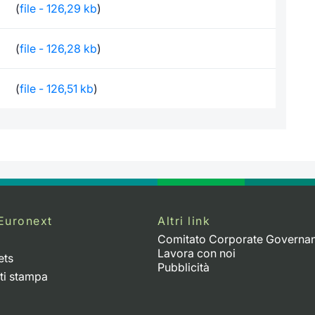
(
file - 126,29 kb
)
(
file - 126,28 kb
)
(
file - 126,51 kb
)
Euronext
Altri link
Comitato Corporate Governa
Lavora con noi
ets
Pubblicità
ti stampa