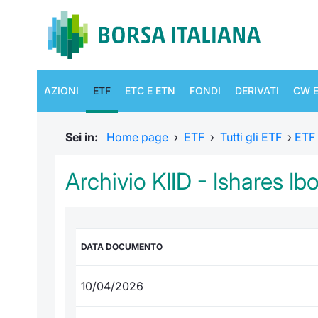
AZIONI
ETF
ETC E ETN
FONDI
DERIVATI
CW E
Sei in:
Home page
›
ETF
›
Tutti gli ETF
›
ETF
Archivio KIID - Ishares Ib
DATA DOCUMENTO
10/04/2026