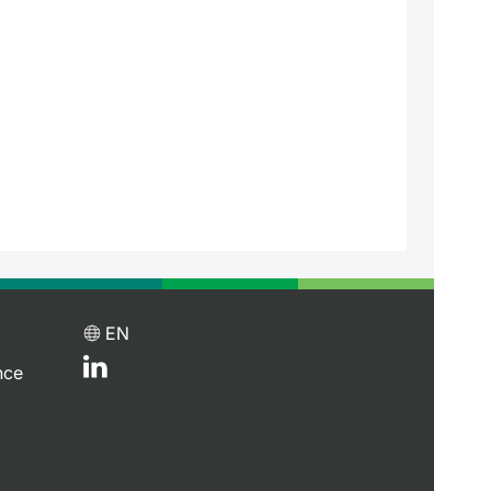
EN
nce