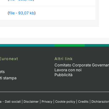
(
file - 93,07 kb
)
Euronext
Altri link
Comitato Corporate Governa
Lavora con noi
ets
Pubblicità
ti stampa
 - Dati sociali
|
Disclaimer
|
Privacy
|
Cookie policy
|
Credits
|
Dichiarazion