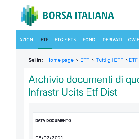
AZIONI
ETF
ETC E ETN
FONDI
DERIVATI
CW E
Sei in:
Home page
›
ETF
›
Tutti gli ETF
›
ETF
Archivio documenti di quo
Infrastr Ucits Etf Dist
DATA DOCUMENTO
08/02/2021