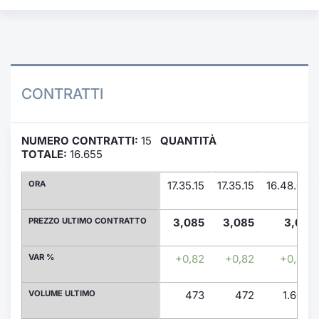
Formaz
Specific
Statisti
Avvisi
CONTRATTI
Market
KID
NUMERO CONTRATTI:
15
QUANTITÀ
TOTALE:
16.655
ORA
17.35.15
17.35.15
16.48.03
PREZZO ULTIMO CONTRATTO
3,085
3,085
3,08
VAR %
+0,82
+0,82
+0,65
VOLUME ULTIMO
473
472
1.600