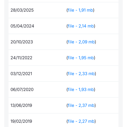
Documenti
Notizie e Formazione
Docume
Per emit
Dividen
Emittent
KID/PRI
Notizie
Servizi 
28/03/2025
(
file - 1,91 mb
)
Formazione ETC e ETN
Chi siamo
Listed 
Docume
BTP Min
Formaz
Listing
Statisti
Dati di
05/04/2024
(
file - 2,14 mb
)
Milan
Calenda
Formazi
BONO Mi
Material
Analisi 
Segmen
20/10/2023
(
file - 2,09 mb
)
IPO e M
OAT Min
Intermed
Mercato
24/11/2022
(
file - 1,95 mb
)
Cambi
BUND Mi
Mifid 2
BTP
03/12/2021
(
file - 2,33 mb
)
MiFID 2
BTP Min
Regolam
Market M
06/07/2020
(
file - 1,93 mb
)
Speciali
Opzioni
Academ
RFQ
13/06/2019
(
file - 2,37 mb
)
Opzioni 
Spread 
19/02/2019
(
file - 2,27 mb
)
Indicato