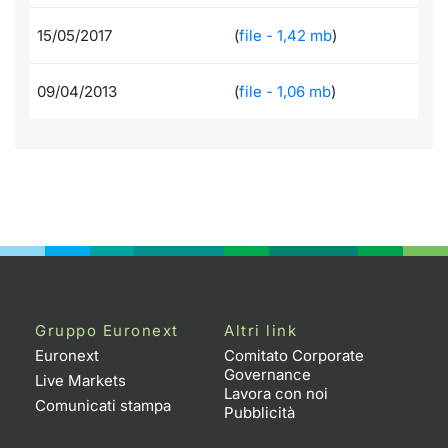
Formaz
Specific
15/05/2017
(
file - 1,42 mb
)
Statisti
Avvisi
09/04/2013
(
file - 1,06 mb
)
Market
KID
Gruppo Euronext
Altri link
Euronext
Comitato Corporate
Governance
Live Markets
Lavora con noi
Comunicati stampa
Pubblicità