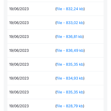
Documenti
Notizie e Formazione
Docume
Per emit
Dividen
Emittent
KID/PRI
Notizie
Servizi 
19/06/2023
(
file - 832,24 kb
)
Formazione ETC e ETN
Chi siamo
Listed 
Docume
BTP Min
Formaz
Listing
Statisti
Dati di
19/06/2023
(
file - 833,02 kb
)
Milan
Calenda
Formazi
BONO Mi
Material
Analisi 
Segmen
19/06/2023
(
file - 836,81 kb
)
IPO e M
OAT Min
Intermed
Mercato
19/06/2023
(
file - 836,49 kb
)
Cambi
BUND Mi
Mifid 2
BTP
19/06/2023
(
file - 835,35 kb
)
MiFID 2
BTP Min
Regolam
Market M
19/06/2023
(
file - 834,93 kb
)
Speciali
Opzioni
Academ
RFQ
19/06/2023
(
file - 835,35 kb
)
Opzioni 
Spread 
19/06/2023
(
file - 828,79 kb
)
Indicato