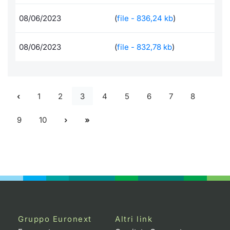
08/06/2023
(
file - 836,24 kb
)
08/06/2023
(
file - 832,78 kb
)
1
2
3
4
5
6
7
8
9
10
Gruppo Euronext
Altri link