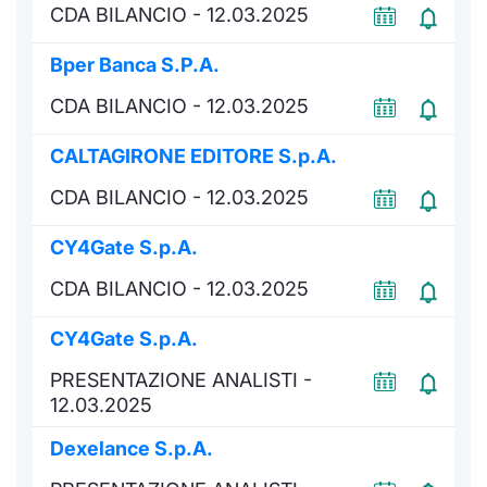
CDA BILANCIO - 12.03.2025
Documenti
Notizie e Formazione
Settoria
Per emit
Docume
Dividen
Emittent
KID/PRI
Notizie
Servizi 
Bper Banca S.P.A.
Listed Brands
Chi siamo
Docume
Formazi
BTP Min
Formaz
Listing
Statisti
Dati di
CDA BILANCIO - 12.03.2025
Milan
Calendario Conferenze
Formazi
BONO Mi
Material
Analisi 
CALTAGIRONE EDITORE S.p.A.
Segmen
IPO e Matricole
CDA BILANCIO - 12.03.2025
OAT Min
Intermed
Mercato
CY4Gate S.p.A.
Cambi
BUND Mi
Mifid 2
BTP
CDA BILANCIO - 12.03.2025
MiFID 2
BTP Min
Regolam
Market M
CY4Gate S.p.A.
Speciali
Opzioni
Academ
PRESENTAZIONE ANALISTI -
RFQ
12.03.2025
Opzioni 
Spread 
Dexelance S.p.A.
Indicato