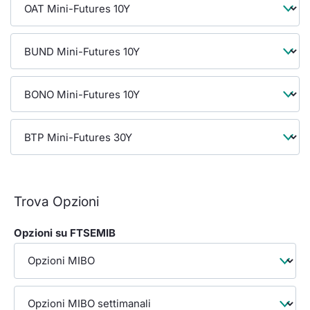
Formaz
Specifiche contrattuali
Statisti
Avvisi
Market Maker
KID
Trova Opzioni
Opzioni su FTSEMIB