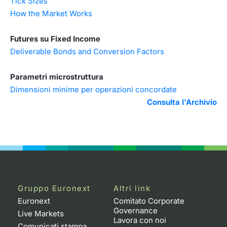
Tick Sizes
How the Market Works
Futures su Fixed Income
Deliverable Bonds and Conversion Factors
Parametri microstruttura
Dimensioni minime per operazioni concordate
Consulta l'Archivio
Gruppo Euronext
Altri link
Euronext
Comitato Corporate
Governance
Live Markets
Lavora con noi
Comunicati stampa