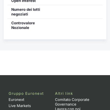
Open Interest
Formaz
Specifiche contrattuali
Numero dei lotti
Statisti
negoziati
Avvisi
Controvalore
Nozionale
Market Maker
KID
Gruppo Euronext
Altri link
Euronext
Comitato Corporate
Governance
Live Markets
Lavora con noi