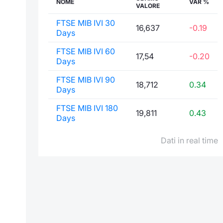
NOME
VAR %
VALORE
FTSE MIB IVI 30
16,637
-0.19
Days
FTSE MIB IVI 60
17,54
-0.20
Days
FTSE MIB IVI 90
18,712
0.34
Days
FTSE MIB IVI 180
19,811
0.43
Days
Dati in real time