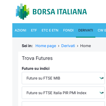
AZIONI
ETF
ETC E ETN
FONDI
DERIVATI
CW E
Sei in:
Home page
›
Derivati
›
Home
Trova Futures
Future su indici