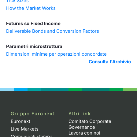
Tick Sizes
How the Market Works
Futures su Fixed Income
Deliverable Bonds and Conversion Factors
Parametri microstruttura
Dimensioni minime per operazioni concordate
Consulta l'Archivio
Gruppo Euronext
Altri link
Euronext
Comitato Corporate
Governance
Live Markets
Lavora con noi
Comunicati stampa