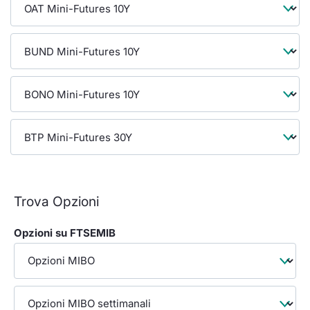
Formaz
Specifiche contrattuali
Statisti
Avvisi
Market Maker
KID
Trova Opzioni
Opzioni su FTSEMIB