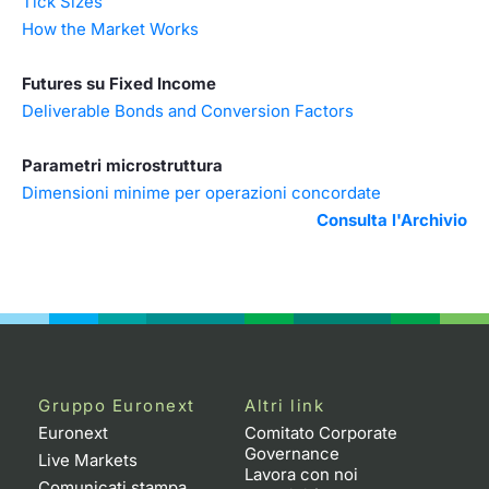
Tick Sizes
How the Market Works
Futures su Fixed Income
Deliverable Bonds and Conversion Factors
Parametri microstruttura
Dimensioni minime per operazioni concordate
Consulta l'Archivio
Gruppo Euronext
Altri link
Euronext
Comitato Corporate
Governance
Live Markets
Lavora con noi
Comunicati stampa