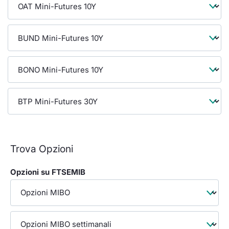
Formaz
Specifiche contrattuali
Statisti
Avvisi
Market Maker
KID
Trova Opzioni
Opzioni su FTSEMIB