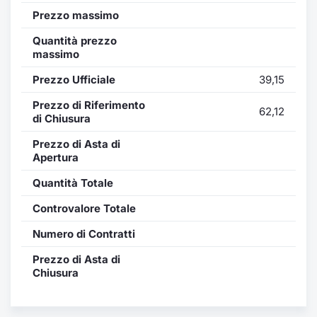
Formaz
Prezzo massimo
Specific
Statisti
Quantità prezzo
massimo
Avvisi
Prezzo Ufficiale
39,15
Market
Prezzo di Riferimento
62,12
di Chiusura
KID
Prezzo di Asta di
Apertura
Quantità Totale
Controvalore Totale
Numero di Contratti
Prezzo di Asta di
Chiusura