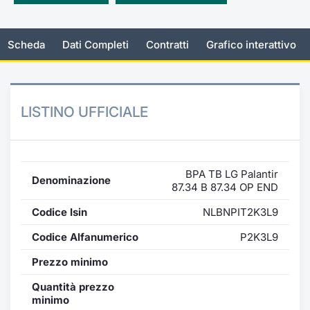
Emittenti e Operatori
Notizie e Formazione
Docume
Per emit
Docume
Dividen
KID/PRI
Notizie
Servizi 
Scheda
Dati Completi
Contratti
Grafico interattivo
Formazione
Chi siamo
Listed 
Docume
Formazi
BTP Min
Listing
Statisti
Dati di
Milan
Calenda
Formazi
BONO Mi
Material
Analisi 
Segmen
LISTINO UFFICIALE
IPO e M
OAT Min
Intermed
Mercato
Cambi
BUND Mi
Mifid 2
BTP
BPA TB LG Palantir
Denominazione
87.34 B 87.34 OP END
MiFID 2
BTP Min
Regolam
Market M
Codice Isin
NLBNPIT2K3L9
Speciali
Opzioni
Academ
Codice Alfanumerico
P2K3L9
RFQ
Prezzo minimo
Opzioni 
Spread 
Quantità prezzo
Indicato
minimo