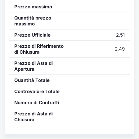
Formaz
Prezzo massimo
Specific
Statisti
Quantità prezzo
massimo
Avvisi
Prezzo Ufficiale
2,51
Market
Prezzo di Riferimento
2,49
di Chiusura
KID
Prezzo di Asta di
Apertura
Quantità Totale
Controvalore Totale
Numero di Contratti
Prezzo di Asta di
Chiusura