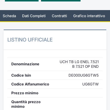
Emittenti e Operatori
Notizie e Formazione
Docume
Per emit
Docume
Dividen
KID/PRI
Notizie
Servizi 
Scheda
Dati Completi
Contratti
Grafico interattivo
Formazione
Chi siamo
Listed 
Docume
Formazi
BTP Min
Listing
Statisti
Dati di
Milan
Calenda
Formazi
BONO Mi
Material
Analisi 
Segmen
LISTINO UFFICIALE
IPO e M
OAT Min
Intermed
Mercato
Cambi
BUND Mi
Mifid 2
BTP
UCH TB LG ENEL 7.521
Denominazione
B 7.521 OP END
MiFID 2
BTP Min
Regolam
Market M
Codice Isin
DE000UG6GTW5
Speciali
Opzioni
Academ
Codice Alfanumerico
UG6GTW
RFQ
Prezzo minimo
Opzioni 
Spread 
Quantità prezzo
Indicato
minimo