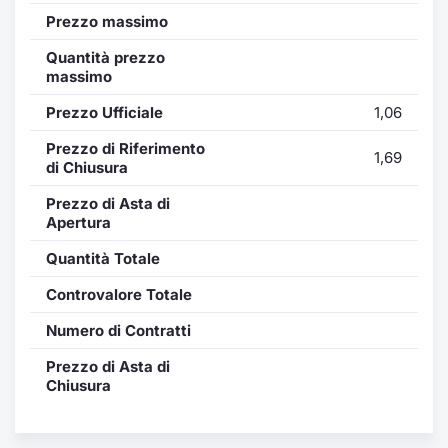
Formaz
Prezzo massimo
Specific
Statisti
Quantità prezzo
massimo
Avvisi
Prezzo Ufficiale
1,06
Market
Prezzo di Riferimento
1,69
di Chiusura
KID
Prezzo di Asta di
Apertura
Quantità Totale
Controvalore Totale
Numero di Contratti
Prezzo di Asta di
Chiusura