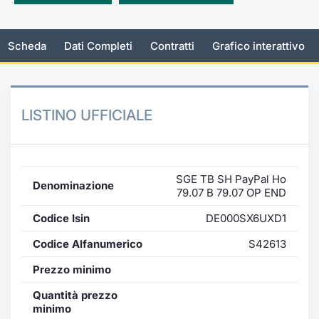
Emittenti e Operatori
Notizie e Formazione
Docume
Per emit
Docume
Dividen
KID/PRI
Notizie
Servizi 
Scheda
Dati Completi
Contratti
Grafico interattivo
Formazione
Chi siamo
Listed 
Docume
Formazi
BTP Min
Listing
Statisti
Dati di
Milan
Calenda
Formazi
BONO Mi
Material
Analisi 
Segmen
LISTINO UFFICIALE
IPO e M
OAT Min
Intermed
Mercato
Cambi
BUND Mi
Mifid 2
BTP
SGE TB SH PayPal Ho
Denominazione
79.07 B 79.07 OP END
MiFID 2
BTP Min
Regolam
Market M
Codice Isin
DE000SX6UXD1
Speciali
Opzioni
Academ
Codice Alfanumerico
S42613
RFQ
Prezzo minimo
Opzioni 
Spread 
Quantità prezzo
Indicato
minimo