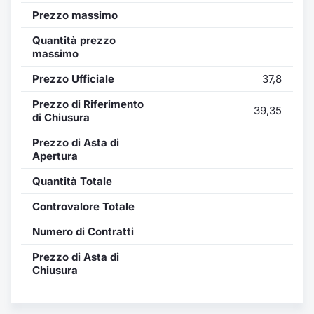
Formaz
Prezzo massimo
Specific
Statisti
Quantità prezzo
massimo
Avvisi
Prezzo Ufficiale
37,8
Market
Prezzo di Riferimento
39,35
di Chiusura
KID
Prezzo di Asta di
Apertura
Quantità Totale
Controvalore Totale
Numero di Contratti
Prezzo di Asta di
Chiusura