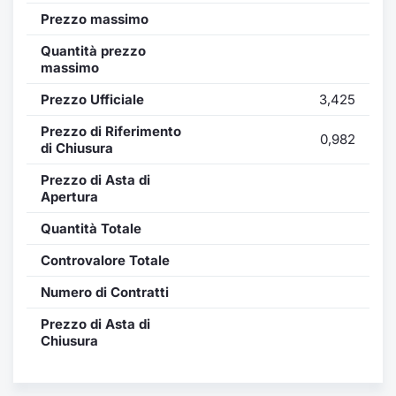
Formaz
Prezzo massimo
Specific
Statisti
Quantità prezzo
massimo
Avvisi
Prezzo Ufficiale
3,425
Market
Prezzo di Riferimento
0,982
di Chiusura
KID
Prezzo di Asta di
Apertura
Quantità Totale
Controvalore Totale
Numero di Contratti
Prezzo di Asta di
Chiusura