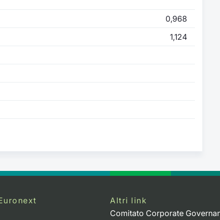
0,968
1,124
Euronext
Altri link
Comitato Corporate Governa