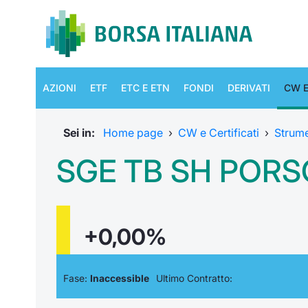
AZIONI
ETF
ETC E ETN
FONDI
DERIVATI
CW E
Sei in:
Home page
›
CW e Certificati
›
Strum
SGE TB SH PORSC
+0,00%
Fase:
Inaccessible
Ultimo Contratto: