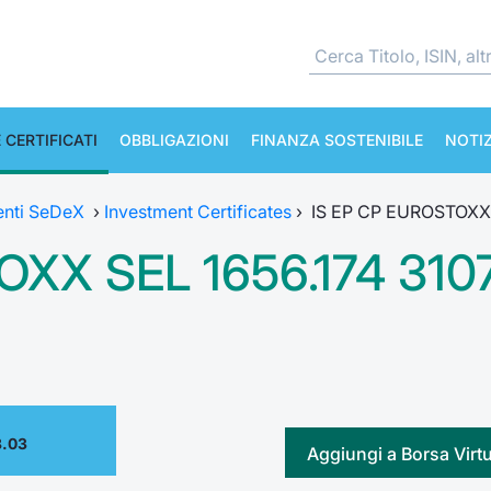
 CERTIFICATI
OBBLIGAZIONI
FINANZA SOSTENIBILE
NOTIZ
enti SeDeX
›
Investment Certificates
›
IS EP CP EUROSTOXX 
XX SEL 1656.174 310
8.03
Aggiungi a Borsa Virt