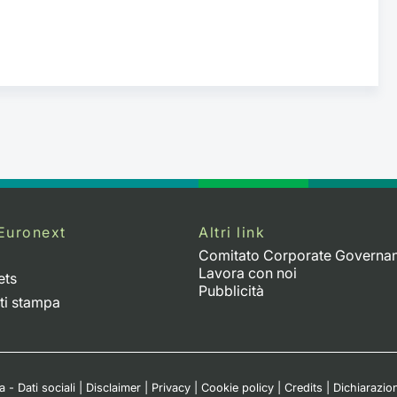
Euronext
Altri link
Comitato Corporate Governa
Lavora con noi
ets
Pubblicità
ti stampa
 - Dati sociali
|
Disclaimer
|
Privacy
|
Cookie policy
|
Credits
|
Dichiarazion