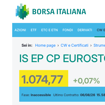
AZIONI
ETF
ETC E ETN
FONDI
DERIVATI
CW E
Sei in:
Home page
›
CW e Certificati
›
Strum
IS EP CP EUROSTO
1.074,77
+0,07%
Fase:
Inaccessible
Ultimo Contratto:
06/08/26 15.5