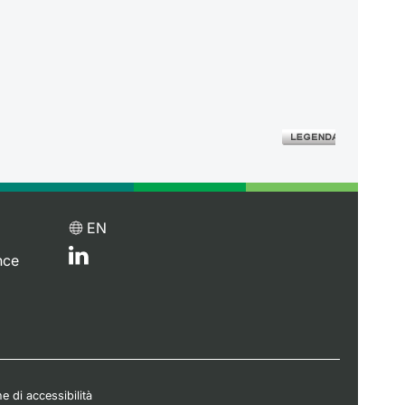
EN
nce
e di accessibilità