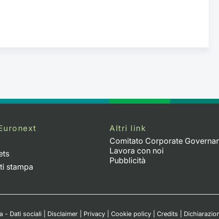
Euronext
Altri link
Comitato Corporate Governa
Lavora con noi
ets
Pubblicità
ti stampa
 - Dati sociali
|
Disclaimer
|
Privacy
|
Cookie policy
|
Credits
|
Dichiarazion