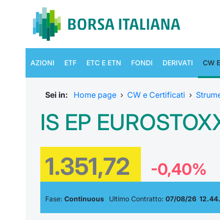
AZIONI
ETF
ETC E ETN
FONDI
DERIVATI
CW E
Sei in:
Home page
›
CW e Certificati
›
Strum
IS EP EUROSTOXX
1.351,72
-0,40%
Fase:
Continuous
Ultimo Contratto:
07/08/26 12.44