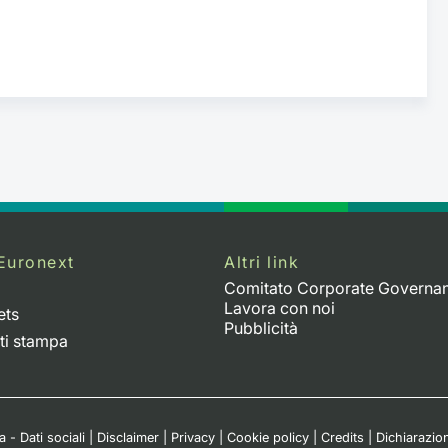
Euronext
Altri link
Comitato Corporate Governa
Lavora con noi
ets
Pubblicità
ti stampa
 - Dati sociali
|
Disclaimer
|
Privacy
|
Cookie policy
|
Credits
|
Dichiarazion