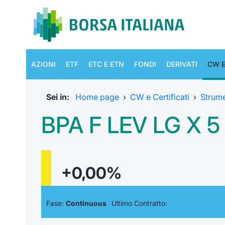
AZIONI
ETF
ETC E ETN
FONDI
DERIVATI
CW E
Sei in:
Home page
›
CW e Certificati
›
Strum
BPA F LEV LG X 5 
+0,00%
Fase:
Continuous
Ultimo Contratto: