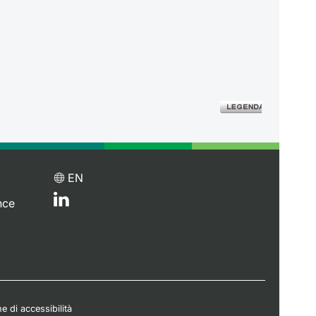
EN
nce
e di accessibilità