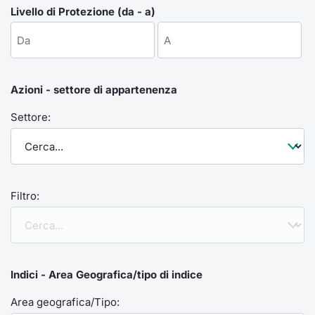
Formaz
Livello di Protezione (da - a)
Specific
Statisti
Avvisi
Azioni - settore di appartenenza
Market
Settore:
KID
Filtro:
Indici - Area Geografica/tipo di indice
Area geografica/Tipo: