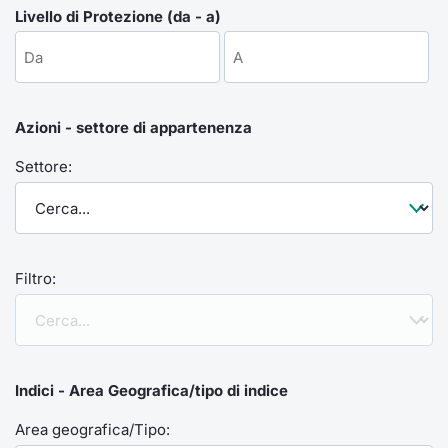
Formaz
Livello di Protezione (da - a)
Specific
Statisti
Avvisi
Azioni - settore di appartenenza
Market
Settore:
KID
Filtro:
Indici - Area Geografica/tipo di indice
Area geografica/Tipo: