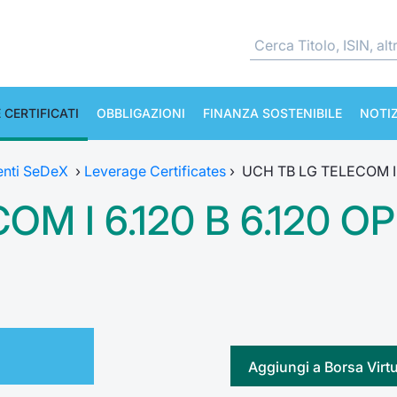
 CERTIFICATI
OBBLIGAZIONI
FINANZA SOSTENIBILE
NOTIZ
enti SeDeX
›
Leverage Certificates
›
UCH TB LG TELECOM I 
M I 6.120 B 6.120 O
Aggiungi a Borsa Virt