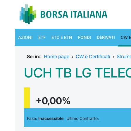
AZIONI
ETF
ETC E ETN
FONDI
DERIVATI
CW E
Sei in:
Home page
›
CW e Certificati
›
Strum
UCH TB LG TELECO
+0,00%
Fase:
Inaccessible
Ultimo Contratto: