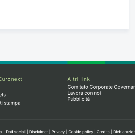
Euronext
Altri link
Comitato Corporate Governa
Lavora con noi
ets
Pubblicità
ti stampa
 - Dati sociali
|
Disclaimer
|
Privacy
|
Cookie policy
|
Credits
|
Dichiarazion