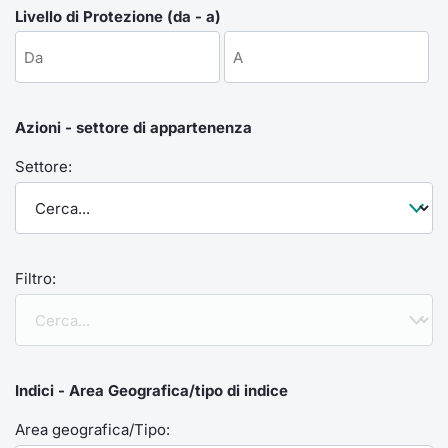
Formaz
Livello di Protezione (da - a)
Specific
Statisti
Avvisi
Azioni - settore di appartenenza
Market
Settore:
KID
Filtro:
Indici - Area Geografica/tipo di indice
Area geografica/Tipo: