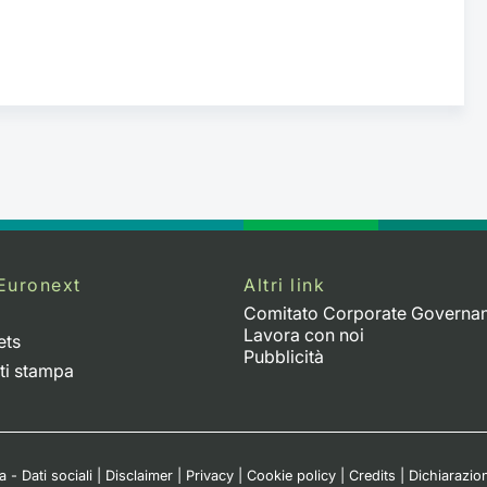
Euronext
Altri link
Comitato Corporate Governa
Lavora con noi
ets
Pubblicità
ti stampa
 - Dati sociali
|
Disclaimer
|
Privacy
|
Cookie policy
|
Credits
|
Dichiarazion