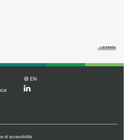
EN
nce
e di accessibilità