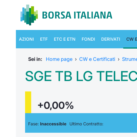
AZIONI
ETF
ETC E ETN
FONDI
DERIVATI
CW E
Sei in:
Home page
›
CW e Certificati
›
Strum
SGE TB LG TELEC
+0,00%
Fase:
Inaccessible
Ultimo Contratto: