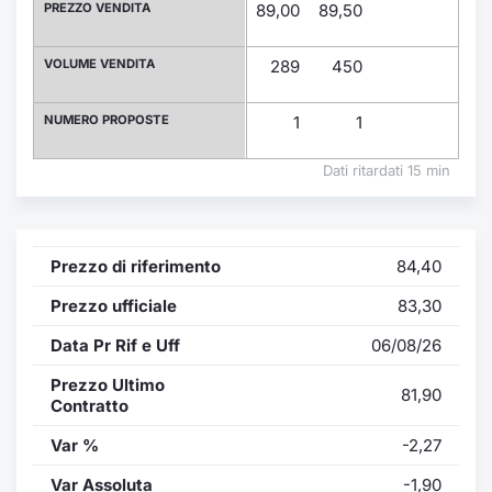
Formaz
PREZZO VENDITA
89,00
89,50
Specific
Statisti
VOLUME VENDITA
289
450
Avvisi
NUMERO PROPOSTE
1
1
Market
Dati ritardati 15 min
KID
Prezzo di riferimento
84,40
Prezzo ufficiale
83,30
Data Pr Rif e Uff
06/08/26
Prezzo Ultimo
81,90
Contratto
Var %
-2,27
Var Assoluta
-1,90