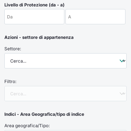
Formaz
Livello di Protezione (da - a)
Specific
Statisti
Avvisi
Azioni - settore di appartenenza
Market
Settore:
KID
Filtro:
Indici - Area Geografica/tipo di indice
Area geografica/Tipo: