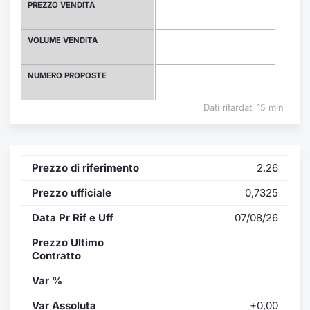
Formaz
PREZZO VENDITA
Specific
Statisti
VOLUME VENDITA
Avvisi
NUMERO PROPOSTE
Market
Dati ritardati 15 min
KID
Prezzo di riferimento
2,26
Prezzo ufficiale
0,7325
Data Pr Rif e Uff
07/08/26
Prezzo Ultimo
Contratto
Var %
Var Assoluta
+0,00