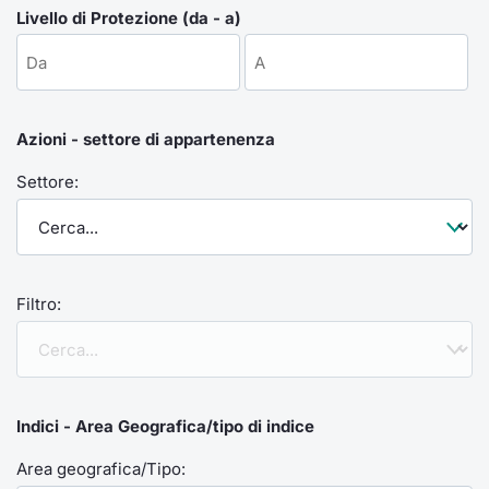
Formaz
Livello di Protezione (da - a)
Specific
Statisti
Avvisi
Azioni - settore di appartenenza
Market
Settore:
KID
Filtro:
Indici - Area Geografica/tipo di indice
Area geografica/Tipo: