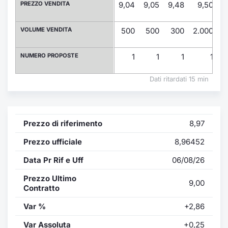
Formaz
PREZZO VENDITA
9,04
9,05
9,48
9,50
9
Specific
Statisti
VOLUME VENDITA
500
500
300
2.000
Avvisi
NUMERO PROPOSTE
1
1
1
1
Market
Dati ritardati 15 min
KID
Prezzo di riferimento
8,97
Prezzo ufficiale
8,96452
Data Pr Rif e Uff
06/08/26
Prezzo Ultimo
9,00
Contratto
Var %
+2,86
Var Assoluta
+0,25