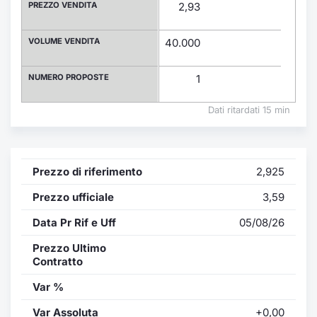
Formaz
PREZZO VENDITA
2,93
Specific
Statisti
VOLUME VENDITA
40.000
Avvisi
NUMERO PROPOSTE
1
Market
Dati ritardati 15 min
KID
Prezzo di riferimento
2,925
Prezzo ufficiale
3,59
Data Pr Rif e Uff
05/08/26
Prezzo Ultimo
Contratto
Var %
Var Assoluta
+0,00