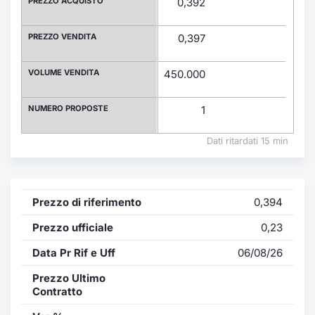
PREZZO ACQUISTO
0,392
Formaz
Specific
PREZZO VENDITA
0,397
Statisti
Avvisi
VOLUME VENDITA
450.000
Market
NUMERO PROPOSTE
1
KID
Dati ritardati 15 min
Prezzo di riferimento
0,394
Prezzo ufficiale
0,23
Data Pr Rif e Uff
06/08/26
Prezzo Ultimo
Contratto