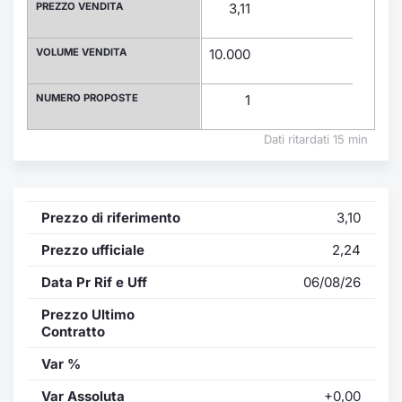
Formaz
PREZZO VENDITA
3,11
Specific
Statisti
VOLUME VENDITA
10.000
Avvisi
NUMERO PROPOSTE
1
Market
Dati ritardati 15 min
KID
Prezzo di riferimento
3,10
Prezzo ufficiale
2,24
Data Pr Rif e Uff
06/08/26
Prezzo Ultimo
Contratto
Var %
Var Assoluta
+0,00